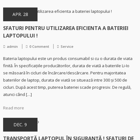
APR. 28
SFATURI PENTRU UTILIZAREA EFICIENTA A BATERIEI
LAPTOPULUI !
admin
0 Comment
Service
Bateria laptopului este un produs consumabil si cu o durata de viata
finită. În specificațiile producătorilor, durata de viată a bateriile Li-Io
se măsoară în cicluri de încărcare/descărcare. Pentru majoritatea
bateriilor de laptop, durata de viată se situează intre 300 și 500 de
cicluri. După acest timp, puterea bateriei scade progresiv. De regulă,
atunci când […]
Read more
DEC. 9
TRANSPORTĂ LAPTOPUL ÎN SIGURANȚĂ ! SFATURI DE