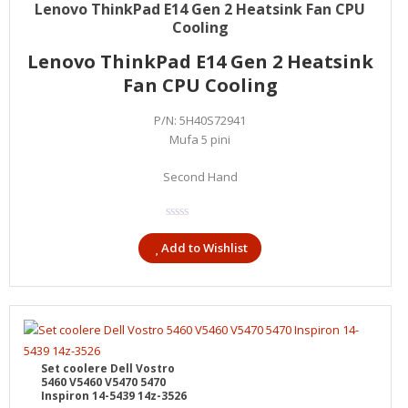
90,00
lei
Lenovo ThinkPad E14 Gen 2 Heatsink Fan CPU
Cooling
Lenovo ThinkPad E14 Gen 2 Heatsink
Fan CPU Cooling
P/N: 5H40S72941
Mufa 5 pini
Second Hand
Add to Wishlist
Set coolere Dell Vostro
5460 V5460 V5470 5470
Inspiron 14-5439 14z-3526