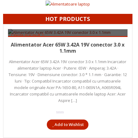
HOT PRODUCTS
Citește mai mult
95,00
lei
Alimentator Acer 65W 3.42A 19V conector 3.0 x
1.1mm
Alimentator Acer 65W 3.42A 19V conector 3.0 x 1.1mm Incarcator
alimentator laptop Acer · Putere: 65W · Amperaj: 3.42A ·
Tensiune: 19V · Dimensiune conector: 3.0 * 1.1 mm · Garantie: 12
luni · Tip: Compatibil Incarcator compatibil cu urmatoarele
modele originale Acer PA-1650-80, A11-065N1A, A065R094L
Incarcator compatibil cu urmatoarele modele laptop Acer: Acer
Aspire […]
Add to Wishlist