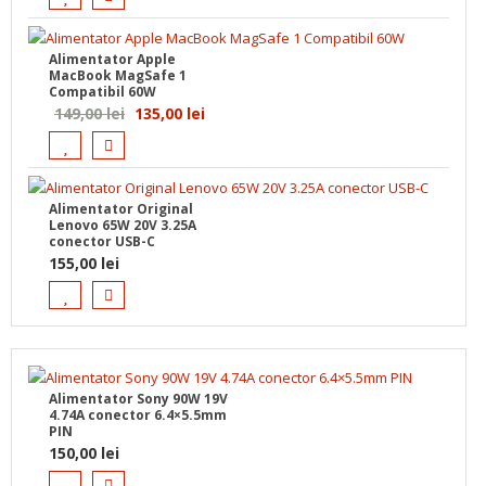
Alimentator Apple
MacBook MagSafe 1
Compatibil 60W
Prețul
Prețul
149,00
lei
135,00
lei
inițial
curent
a
este:
fost:
135,00 lei.
Alimentator Original
149,00 lei.
Lenovo 65W 20V 3.25A
conector USB-C
155,00
lei
Alimentator Sony 90W 19V
4.74A conector 6.4×5.5mm
PIN
150,00
lei