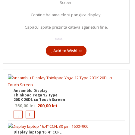
Screen
350,00 lei.
Contine balamalele si panglica display.
Capacul spate prezinta cateva zgarieturi fine.
Add to Wishlist
Ansamblu Display
Thinkpad Yoga 12 Type
20DK 20DL cu Touch Screen
Prețul
Prețul
350,00
lei
200,00
lei
inițial
curent
a
este:
fost:
200,00 lei.
Display laptop 16.4″ CCFL