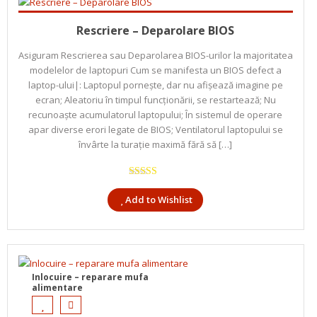
Citește mai mult
Rescriere – Deparolare BIOS
Asiguram Rescrierea sau Deparolarea BIOS-urilor la majoritatea
modelelor de laptopuri Cum se manifesta un BIOS defect a
laptop-ului|: Laptopul porneşte, dar nu afişează imagine pe
ecran; Aleatoriu în timpul funcţionării, se restartează; Nu
recunoaşte acumulatorul laptopului; În sistemul de operare
apar diverse erori legate de BIOS; Ventilatorul laptopului se
învârte la turaţie maximă fără să […]
Evaluat la
5.00
din 5
Add to Wishlist
Inlocuire – reparare mufa
alimentare