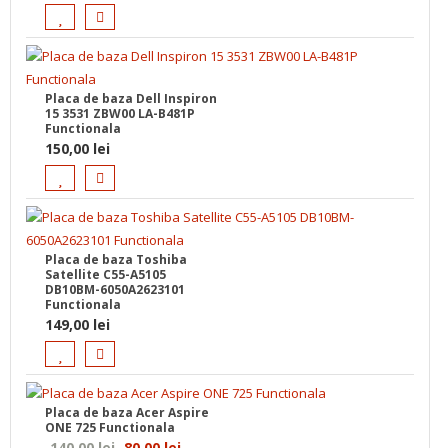
Placa de baza Dell Inspiron
15 3531 ZBW00 LA-B481P
Functionala
150,00
lei
Placa de baza Toshiba
Satellite C55-A5105
DB10BM-6050A2623101
Functionala
149,00
lei
Placa de baza Acer Aspire
ONE 725 Functionala
Prețul
Prețul
140,00
lei
80,00
lei