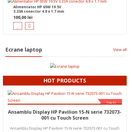
Alimentator HP 65W 19.5V
3.33A conector 4.8 x 1.7 mm
100,00
lei
Ecrane laptop
View all
HOT PRODUCTS
SALE!
Prețul
Prețul
Adaugă în coș
350,00
lei
200,00
lei
Ansamblu Display HP Pavilion 15-N serie 732073-
inițial
curent
001 cu Touch Screen
a
este:
Ansamblu Display HP Pavilion 15-N serie 732073-001 cu Touch
fost:
200,00 l