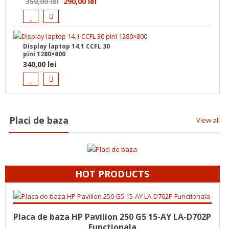
Prețul
Prețul
350,00
lei
290,00
lei
inițial
curent
a
este:
fost:
290,00 lei.
Display laptop 14.1 CCFL 30
350,00 lei.
pini 1280×800
340,00
lei
Placi de baza
View all
HOT PRODUCTS
Adaugă în coș
125,00
lei
Placa de baza HP Pavilion 250 G5 15-AY LA-D702P
Functionala