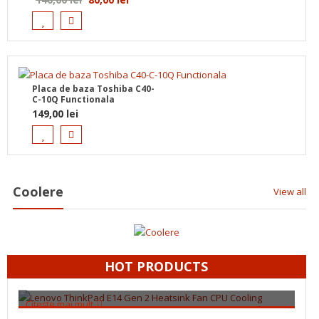
inițial
curent
a
este:
fost:
80,00 lei.
140,00 lei.
Placa de baza Toshiba C40-
C-10Q Functionala
149,00
lei
Coolere
View all
HOT PRODUCTS
Citește mai mult