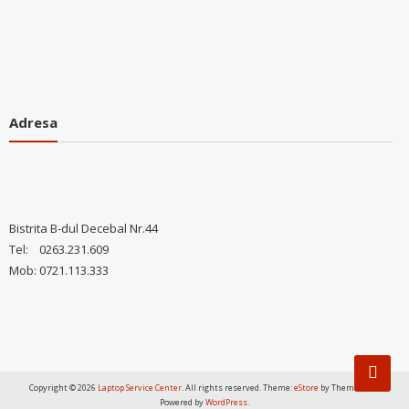
Adresa
Bistrita B-dul Decebal Nr.44
Tel: 0263.231.609
Mob: 0721.113.333
Copyright © 2026
Laptop Service Center
. All rights reserved. Theme:
eStore
by ThemeGrill.
Powered by
WordPress
.