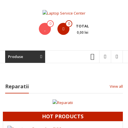
Skip
to
content
Laptop
0
0
TOTAL
Service
0,00 lei
Center
Bistrita,
Produse
Service
Laptop,
Reparatii
Laptopuri,
Reparatii
Notebook-
View all
uri
si
Macbook-
uri
HOT PRODUCTS