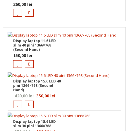
260,00
lei
Display laptop 11.6 LED
slim 40 pini 1366×768
(Second Hand)
150,00
lei
Display laptop 15.6 LED 40
pini 1366×768 (Second
Hand)
Prețul
Prețul
420,00
lei
350,00
lei
inițial
curent
a
este:
fost:
350,00 lei.
Display laptop 15.6 LED
420,00 lei.
slim 30 pini 1366×768