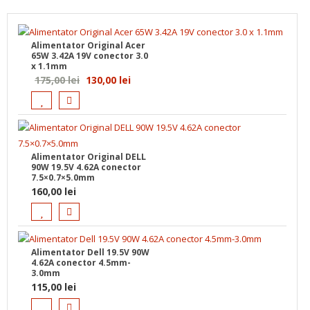
Alimentator Original Acer
65W 3.42A 19V conector 3.0
x 1.1mm
Prețul
Prețul
175,00
lei
130,00
lei
inițial
curent
a
este:
fost:
130,00 lei.
175,00 lei.
Alimentator Original DELL
90W 19.5V 4.62A conector
7.5×0.7×5.0mm
160,00
lei
Alimentator Dell 19.5V 90W
4.62A conector 4.5mm-
3.0mm
115,00
lei