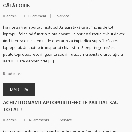
CĂLĂTORIE.
admin
0 Comment
Service
Înainte să transportați laptopul Asigurați-vă că ați închis de tot
laptopul folosind funcția ”Shut down”. Folosirea funcției ”Shut down”
(închiderea din sistemul de operare) va împiedica supraîncălzirea
laptopului. Un laptop transportat chiar si in ”Sleep” în geantă se
poate topi deoarece în geantă sau în rucsac, nu există o circulație a
aerului. Este deosebit de […]
Read more
MART. 26
ACHIZITIONAM LAPTOPURI DEFECTE PARTIAL SAU
TOTAL !
admin
4 Comments
Service
Cumparam laptopuri cu o vechime de pana la 7 ani. Ai un laptop