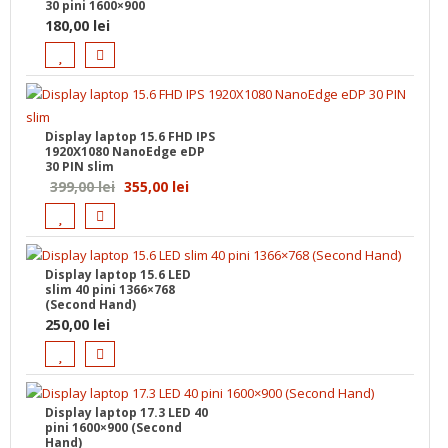
350,00 lei.
30 pini 1600×900
180,00
lei
Display laptop 15.6 FHD IPS
1920X1080 NanoEdge eDP
30 PIN slim
Prețul
Prețul
399,00
lei
355,00
lei
inițial
curent
a
este:
fost:
355,00 lei.
Display laptop 15.6 LED
399,00 lei.
slim 40 pini 1366×768
(Second Hand)
250,00
lei
Display laptop 17.3 LED 40
pini 1600×900 (Second
Hand)