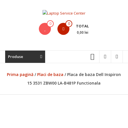
Skip
to
content
Laptop
0
0
TOTAL
Service
0,00 lei
Center
Bistrita,
Produse
Service
Laptop,
Reparatii
Prima pagină
/
Placi de baza
/ Placa de baza Dell Inspiron
Laptopuri,
15 3531 ZBW00 LA-B481P Functionala
Notebook-
uri
si
Macbook-
uri