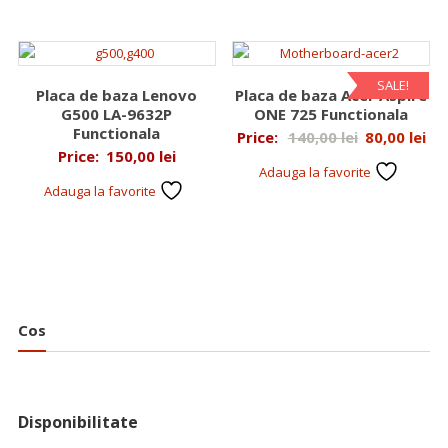
SALE!
Placa de baza Lenovo
Placa de baza Acer Aspire
G500 LA-9632P
ONE 725 Functionala
Functionala
Prețul
Pre
Price:
140,00
lei
80,00
lei
Price:
150,00
lei
inițial
cu
Adauga la favorite
a
est
Adauga la favorite
fost:
80,
140,00 lei.
Cos
Disponibilitate