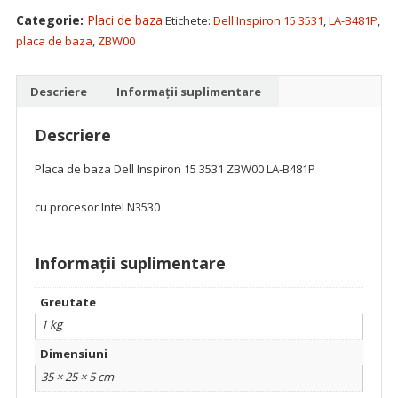
Dell
Categorie:
Placi de baza
Etichete:
Dell Inspiron 15 3531
,
LA-B481P
,
Inspiron
placa de baza
,
ZBW00
15
3531
Descriere
Informații suplimentare
ZBW00
LA-
Descriere
B481P
Functionala
Placa de baza Dell Inspiron 15 3531 ZBW00 LA-B481P
cu procesor Intel N3530
Informații suplimentare
Greutate
1 kg
Dimensiuni
35 × 25 × 5 cm