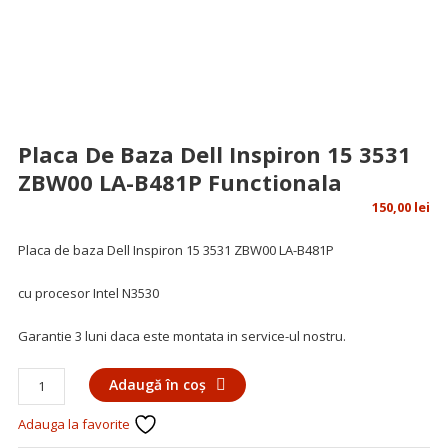
Placa De Baza Dell Inspiron 15 3531
ZBW00 LA-B481P Functionala
150,00
lei
Placa de baza Dell Inspiron 15 3531 ZBW00 LA-B481P
cu procesor Intel N3530
Garantie 3 luni daca este montata in service-ul nostru.
Cantitate
Adaugă în coș
Placa
Adauga la favorite
de
baza