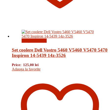
Citește mai mult
Set coolere Dell Vostro 5460 V5460 V5470 5470
Inspiron 14-5439 14z-3526
Price:
125,00
lei
Adauga la favorite