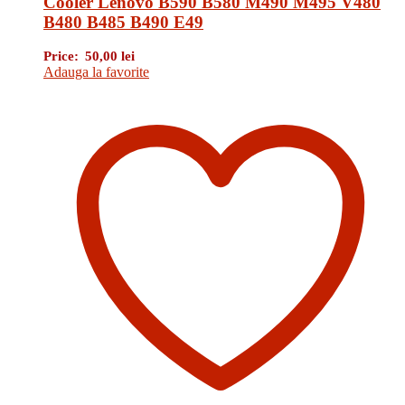
Cooler Lenovo B590 B580 M490 M495 V480
B480 B485 B490 E49
Price:
50,00
lei
Adauga la favorite