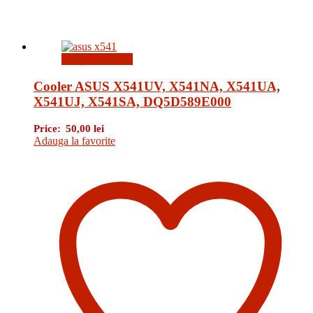
Citește mai mult
Cooler ASUS X541UV, X541NA, X541UA,
X541UJ, X541SA, DQ5D589E000
Price:
50,00
lei
Adauga la favorite