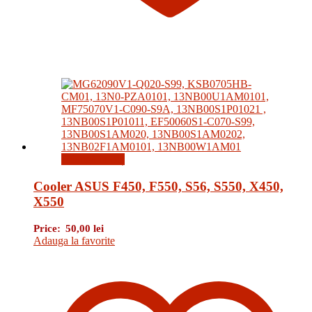
Adaugă în coș
Cooler ASUS F450, F550, S56, S550, X450,
X550
Price:
50,00
lei
Adauga la favorite