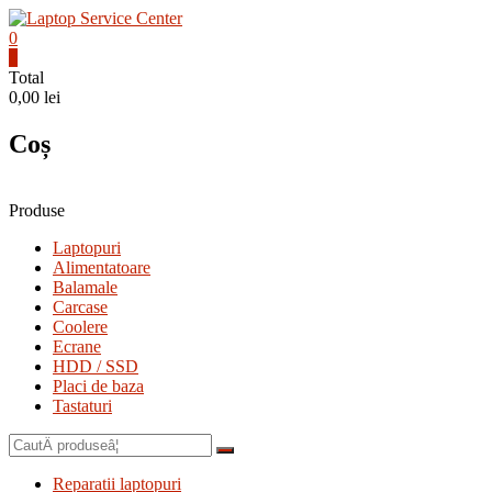
Skip
to
0
content
Laptop
0
Total
Service
0,00 lei
Center
Coș
Bistrita,
Service
Laptop,
Reparatii
Produse
Laptopuri,
Laptopuri
Notebook-
Alimentatoare
uri
Balamale
si
Carcase
Macbook-
Coolere
uri
Ecrane
HDD / SSD
Placi de baza
Tastaturi
CautÄ
dupÄ:
Reparatii laptopuri