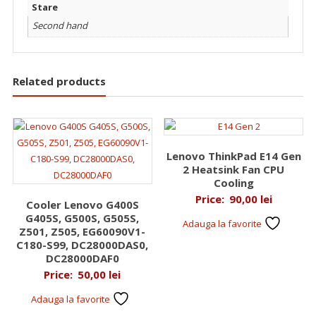
Stare
Second hand
Related products
Lenovo ThinkPad E14 Gen
2 Heatsink Fan CPU
Cooling
Price:
90,00
lei
Cooler Lenovo G400S
G405S, G500S, G505S,
Adauga la favorite
Z501, Z505, EG60090V1-
C180-S99, DC28000DAS0,
DC28000DAF0
Price:
50,00
lei
Adauga la favorite