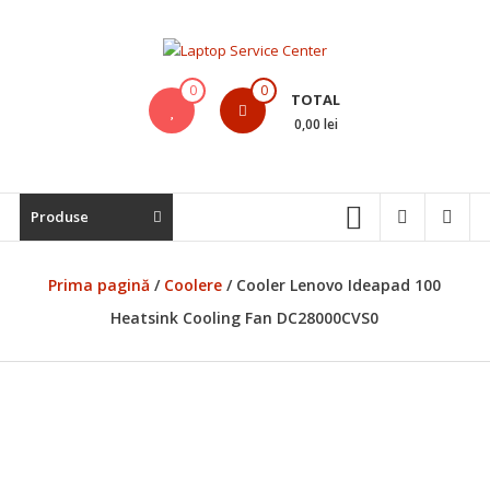
Skip
to
content
Laptop
0
0
TOTAL
Service
0,00 lei
Center
Bistrita,
Produse
Service
Laptop,
Reparatii
Prima pagină
/
Coolere
/ Cooler Lenovo Ideapad 100
Laptopuri,
Heatsink Cooling Fan DC28000CVS0
Notebook-
uri
si
Macbook-
uri