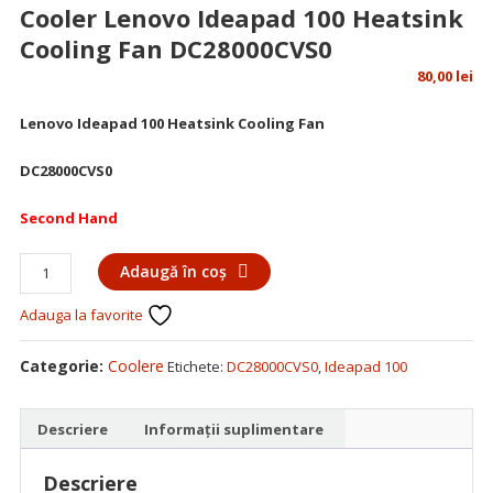
Cooler Lenovo Ideapad 100 Heatsink
Cooling Fan DC28000CVS0
80,00
lei
Lenovo
Ideapad 100 Heatsink Cooling Fan
DC28000CVS0
Second Hand
Cantitate
Adaugă în coș
Cooler
Adauga la favorite
Lenovo
Ideapad
100
Categorie:
Coolere
Etichete:
DC28000CVS0
,
Ideapad 100
Heatsink
Cooling
Descriere
Informații suplimentare
Fan
DC28000CVS0
Descriere