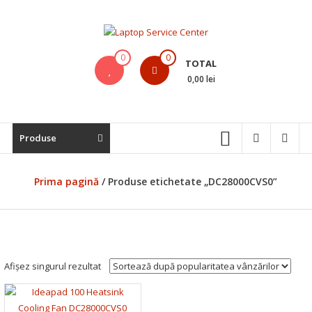
Skip
to
content
Laptop
0
0
TOTAL
Service
0,00 lei
Center
Bistrita,
Produse
Service
Laptop,
Reparatii
Prima pagină
/ Produse etichetate „DC28000CVS0”
Laptopuri,
Notebook-
uri
si
Macbook-
Afișez singurul rezultat
uri