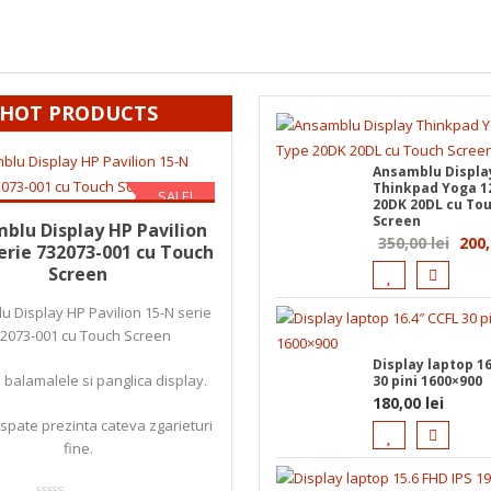
HOT PRODUCTS
Ansamblu Displa
Thinkpad Yoga 1
SALE!
20DK 20DL cu To
Prețul
Prețul
 în coș
350,00
lei
200,00
lei
Screen
blu Display HP Pavilion
Preț
350,00
lei
200
inițial
curent
erie 732073-001 cu Touch
iniția
a
este:
Screen
fost:
200,00 lei.
a
 Display HP Pavilion 15-N serie
350,00 lei.
fost:
2073-001 cu Touch Screen
350,0
Display laptop 16
 balamalele si panglica display.
30 pini 1600×900
180,00
lei
spate prezinta cateva zgarieturi
fine.