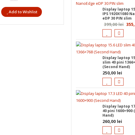
Display laptop 1
Add to Wishlist
IPS 1920X1080 N
eDP 30 PIN slim
Preț
399,00
lei
355
iniția
a
fost:
399,0
Display laptop 15
slim 40 pini 1366
(Second Hand)
250,00
lei
Display laptop 17
40 pini 1600×900
Hand)
260,00
lei