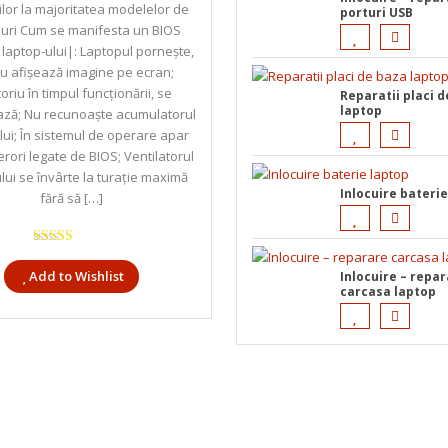
ilor la majoritatea modelelor de
porturi USB
puri Cum se manifesta un BIOS
 laptop-ului|: Laptopul porneşte,
u afişează imagine pe ecran;
oriu în timpul funcţionării, se
Reparatii placi 
laptop
ază; Nu recunoaşte acumulatorul
lui; În sistemul de operare apar
erori legate de BIOS; Ventilatorul
lui se învârte la turaţie maximă
Inlocuire bateri
fără să […]
Evaluat la
5.00
din 5
Add to Wishlist
Inlocuire – repa
carcasa laptop