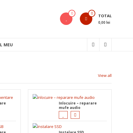
0
0
TOTAL
0,00 lei
L MEU
View all
rare
Inlocuire – reparare
e
mufe audio
rare
Instalare SSD