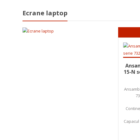
Ecrane laptop
Adaugă
Ansam
15-N s
Ansamblu
73
Contine
Capacul 