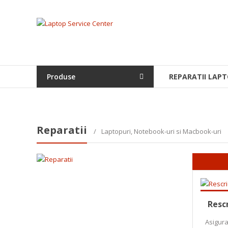
Skip
to
Laptop
content
Service
Center
Produse
REPARATII LAPT
Bistrita,
Service
Laptop,
Reparatii
Reparatii
Laptopuri,
Laptopuri, Notebook-uri si Macbook-uri
Notebook-
uri
si
Macbook-
uri
Citește
Resc
Asigur