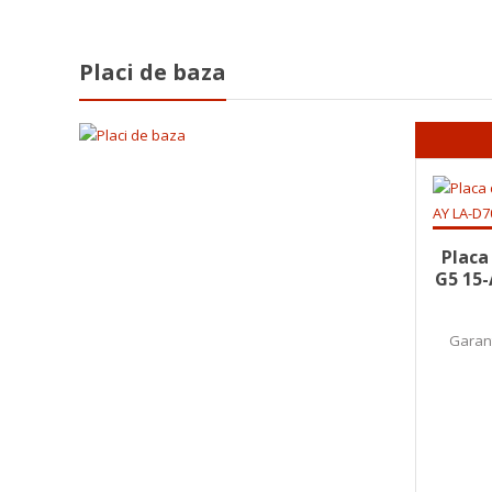
Placi de baza
Adaugă
Placa
G5 15-
Garant