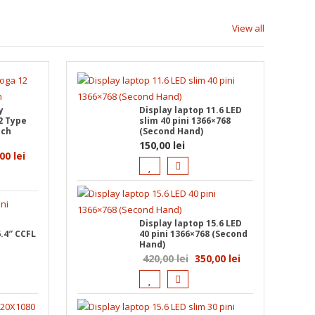
View all
y
Display laptop 11.6 LED
2 Type
slim 40 pini 1366×768
uch
(Second Hand)
150,00
lei
ul
Prețul
,00
lei
l
curent
este:
200,00 lei.
Display laptop 15.6 LED
0 lei.
.4″ CCFL
40 pini 1366×768 (Second
Hand)
Prețul
Prețul
420,00
lei
350,00
lei
inițial
curent
a
este:
fost:
350,00 lei.