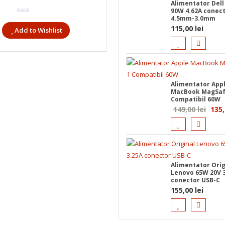
Alimentator Dell
90W 4.62A conec
4.5mm-3.0mm
115,00
lei
Add to Wishlist
Alimentator App
MacBook MagSaf
Compatibil 60W
Preț
149,00
lei
135
iniția
a
fost:
149,0
Alimentator Orig
Lenovo 65W 20V 
conector USB-C
155,00
lei