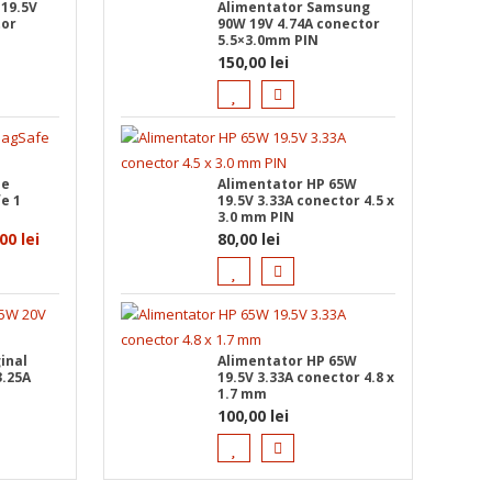
 19.5V
Alimentator Samsung
tor
90W 19V 4.74A conector
5.5×3.0mm PIN
150,00
lei
le
Alimentator HP 65W
e 1
19.5V 3.33A conector 4.5 x
3.0 mm PIN
ul
Prețul
,00
lei
80,00
lei
l
curent
este:
135,00 lei.
0 lei.
inal
Alimentator HP 65W
3.25A
19.5V 3.33A conector 4.8 x
1.7 mm
100,00
lei