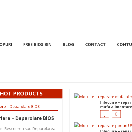
OPURI
FREE BIOS BIN
BLOG
CONTACT
CONTU
HOT PRODUCTS
Inlocuire – repa
mufa alimentar
 mai mult
riere – Deparolare BIOS
am Rescrierea sau Deparolarea
Inlocuire – repa