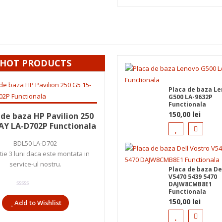
HOT PRODUCTS
Placa de baza L
G500 LA-9632P
Functionala
 în coș
125,00
lei
150,00
lei
 de baza HP Pavilion 250
AY LA-D702P Functionala
BDL50 LA-D702
ie 3 luni daca este montata in
service-ul nostru.
Placa de baza De
V5470 5439 5470
DAJW8CMB8E1
Functionala
150,00
lei
Add to Wishlist