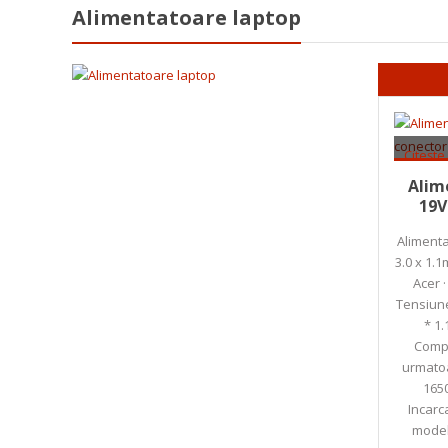
Alimentatoare laptop
Citește
Alim
19V
Alimenta
3.0 x 1.
Acer ·
Tensiune
* 1.
Compa
urmatoa
165
Incarc
model