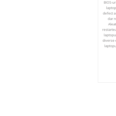
BIOS-ur
lapto
defect a
dar n
Aleat
restarte
laptopu
diverse 
laptopu