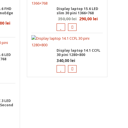
420,00 lei.
5.6 FHD
Display laptop 15.6 LED
anoEdge
slim 30 pini 1366×768
Prețul
Prețul
350,00
lei
290,00
lei
ul
Prețul
,00
lei
inițial
curent
l
curent
a
este:
este:
fost:
290,00 lei.
355,00 lei.
350,00 lei.
Display laptop 14.1 CCFL
0 lei.
.6 LED
30 pini 1280×800
×768
340,00
lei
.3 LED
 (Second