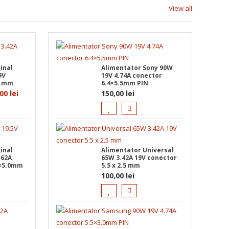
View all
inal
Alimentator Sony 90W
9V
19V 4.74A conector
.1mm
6.4×5.5mm PIN
ul
Prețul
,00
lei
150,00
lei
l
curent
este:
130,00 lei.
0 lei.
inal
Alimentator Universal
.62A
65W 3.42A 19V conector
7×5.0mm
5.5 x 2.5 mm
100,00
lei