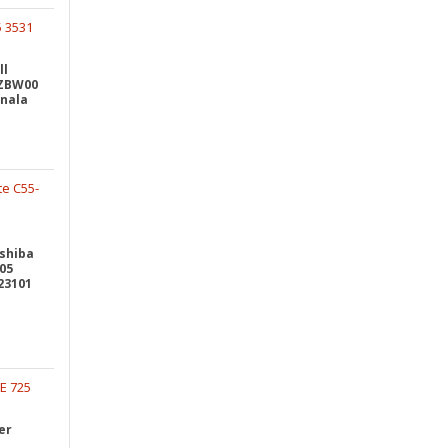
ll
 ZBW00
onala
shiba
105
23101
er