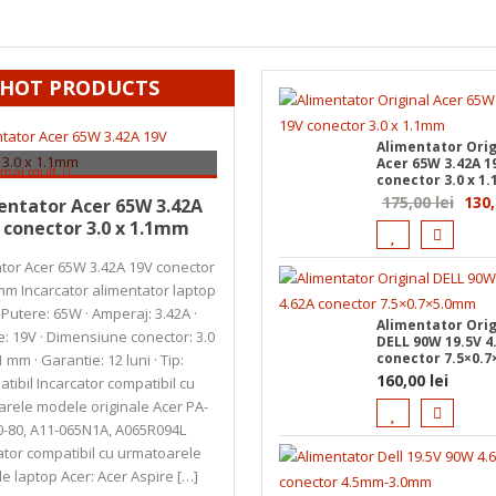
HOT PRODUCTS
Alimentator Orig
Acer 65W 3.42A 1
 mai mult
conector 3.0 x 1
95,00
lei
Preț
175,00
lei
130
entator Acer 65W 3.42A
 conector 3.0 x 1.1mm
iniția
a
tor Acer 65W 3.42A 19V conector
fost:
1mm Incarcator alimentator laptop
175,0
 Putere: 65W · Amperaj: 3.42A ·
Alimentator Orig
: 19V · Dimensiune conector: 3.0
DELL 90W 19.5V 4
conector 7.5×0.
1 mm · Garantie: 12 luni · Tip:
160,00
lei
tibil Incarcator compatibil cu
rele modele originale Acer PA-
0-80, A11-065N1A, A065R094L
ator compatibil cu urmatoarele
e laptop Acer: Acer Aspire […]