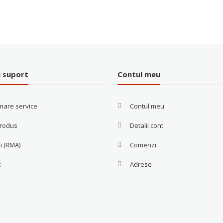
es
20
i suport
Contul meu
mare service
Contul meu
produs
Detalii cont
i (RMA)
Comenzi
t
Adrese