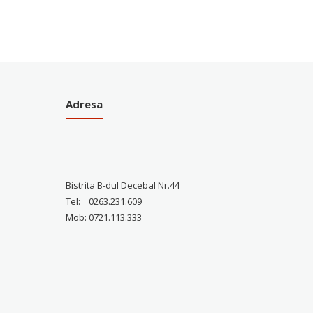
te:
fost:
0,00 lei.
350,00 lei.
Adresa
Bistrita B-dul Decebal Nr.44
Tel: 0263.231.609
Mob: 0721.113.333