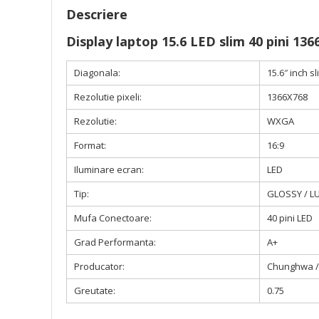
Descriere
Display laptop 15.6 LED slim 40 pini 136
Diagonala:
15.6″ inch sl
Rezolutie pixeli:
1366X768
Rezolutie:
WXGA
Format:
16:9
Iluminare ecran:
LED
Tip:
GLOSSY / L
Mufa Conectoare:
40 pini LED
Grad Performanta:
A+
Producator:
Chunghwa / 
Greutate:
0.75