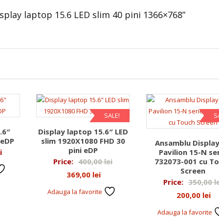
isplay laptop 15.6 LED slim 40 pini 1366×768”
SALE!
S
.6″
Display laptop 15.6″ LED
 eDP
slim 1920X1080 FHD 30
Ansamblu Display
pini eDP
i
Pavilion 15-N se
Prețul
Price:
400,00
lei
732073-001 cu T
Screen
Prețul
inițial
369,00
lei
Price:
350,00
l
curent
a
Adauga la favorite
Pr
200,00
lei
este:
fost:
cu
Adauga la favorite
369,00 lei.
400,00 lei.