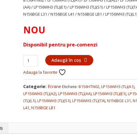
B156HTN02 / LP156WH3 (TL)(A1) / LP156WH3 (TL)(A2) / LP156WH
(AA) / LP156WH3 (TL)(E1) / LP156WH3 (TL)(S1) / LP156WH3 (TL)(TA
N156BGE L31 / N156BGE L41 / N156BGE LB1 / LP156WH3 (TL)(L1
NOU
Disponibil pentru pre-comenzi
Cantitate
Adaugă în coș
Display
Adauga la favorite
laptop
15.6
LED
Categorie:
Ecrane
Etichete:
B156HTN02
,
LP156WH3 (TL)(A1)
,
slim
LP156WH3 (TL)(A2)
,
LP156WH3 (TL)(AA)
,
LP156WH3 (TL)(E1)
,
LP1
40
(TL)(L1)
,
LP156WH3 (TL)(S1)
,
LP156WH3 (TL)(TA)
,
N156BGE L31
,
N
pini
L41
,
N156BGE LB1
1366x768
0)