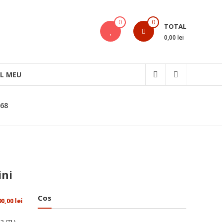
0
0
TOTAL
0,00 lei
L MEU
768
ini
Cos
90,00
lei