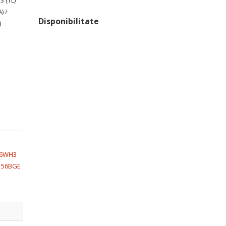
3 (TL)
) /
Disponibilitate
)
56WH3
156BGE