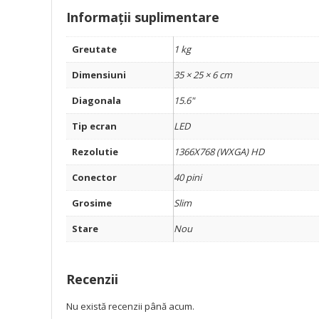
Informații suplimentare
Greutate
1 kg
Dimensiuni
35 × 25 × 6 cm
Diagonala
15.6"
Tip ecran
LED
Rezolutie
1366X768 (WXGA) HD
Conector
40 pini
Grosime
Slim
Stare
Nou
Recenzii
Nu există recenzii până acum.