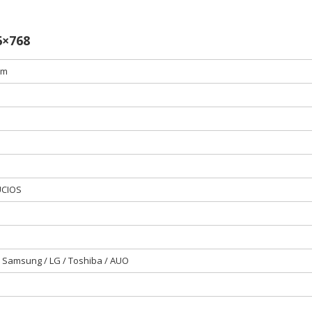
6×768
im
UCIOS
Samsung / LG / Toshiba / AUO