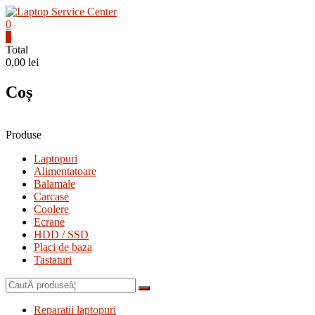
Skip
to
0
content
Laptop
0
Total
Service
0,00 lei
Center
Coș
Bistrita,
Service
Laptop,
Reparatii
Produse
Laptopuri,
Laptopuri
Notebook-
Alimentatoare
uri
Balamale
si
Carcase
Macbook-
Coolere
uri
Ecrane
HDD / SSD
Placi de baza
Tastaturi
CautÄ
dupÄ:
Reparatii laptopuri