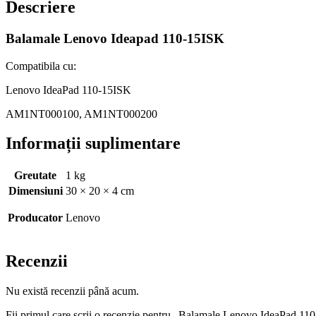
Descriere
Balamale Lenovo Ideapad 110-15ISK
Compatibila cu:
Lenovo IdeaPad 110-15ISK
AM1NT000100, AM1NT000200
Informații suplimentare
Greutate
1 kg
Dimensiuni
30 × 20 × 4 cm
Producator
Lenovo
Recenzii
Nu există recenzii până acum.
Fii primul care scrii o recenzie pentru „Balamale Lenovo IdeaPad 1