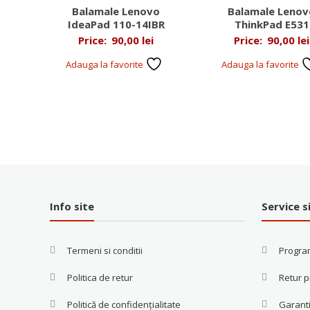
Balamale Lenovo
Balamale Lenov
IdeaPad 110-14IBR
ThinkPad E531
Price:
90,00
lei
Price:
90,00
lei
Adauga la favorite
Adauga la favorite
Info site
Service s
Termeni si conditii
Progra
Politica de retur
Retur 
Politică de confidențialitate
Garanti