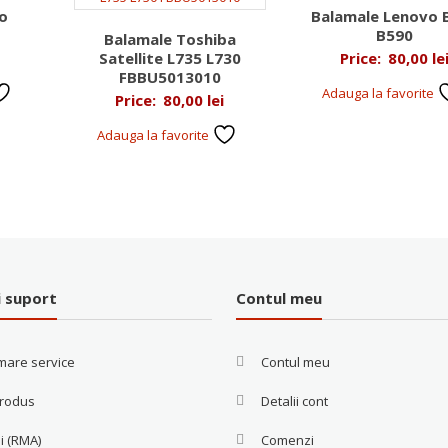
o
Balamale Lenovo 
B590
Balamale Toshiba
Satellite L735 L730
Price:
80,00
le
FBBU5013010
Adauga la favorite
Price:
80,00
lei
Adauga la favorite
i suport
Contul meu
mare service
Contul meu
produs
Detalii cont
i (RMA)
Comenzi