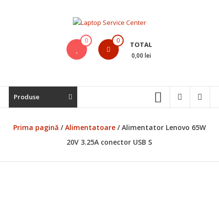
Skip
to
content
Laptop
0
0
TOTAL
Service
0,00 lei
Center
Bistrita,
Produse
Service
Laptop,
Reparatii
Prima pagină
/
Alimentatoare
/ Alimentator Lenovo 65W
Laptopuri,
20V 3.25A conector USB S
Notebook-
uri
si
Macbook-
uri