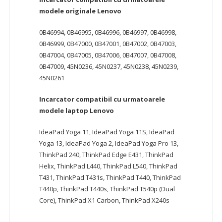
modele originale
Lenovo
0B46994, 0B46995, 0B46996, 0B46997, 0B46998,
0B46999, 0B47000, 0B47001, 0B47002, 0B47003,
0B47004, 0B47005, 0B47006, 0B47007, 0B47008,
0B47009, 45N0236, 45N0237, 45N0238, 45N0239,
45N0261
Incarcator compatibil cu urmatoarele
modele laptop
Lenovo
IdeaPad Yoga 11, IdeaPad Yoga 11S, IdeaPad
Yoga 13, IdeaPad Yoga 2, IdeaPad Yoga Pro 13,
ThinkPad 240, ThinkPad Edge E431, ThinkPad
Helix, ThinkPad L440, ThinkPad L540, ThinkPad
T431, ThinkPad T431s, ThinkPad T440, ThinkPad
T440p, ThinkPad T440s, ThinkPad T540p (Dual
Core), ThinkPad X1 Carbon, ThinkPad X240s