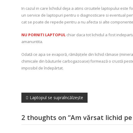
In cazul in care lichidul deja a atins circuitele laptopului este 
un service de laptopuri pentru o diagnosticare si eventual pent
cat se poate de repede pentru a nu afecta si alte componente
NU PORNITI LAPTOPUL
chiar daca tot lichidul a fost indepart
amanuntita.
Odată ce apa se evaporă, rămășițele din lichid rămase (mineral
chimicale din băuturile carbogazoase) formează o crustă peste c
imposibil de îndepărtat.
Navigare
Laptopul se supraîncălzește
în
2 thoughts on “
Am vărsat lichid pe
articole