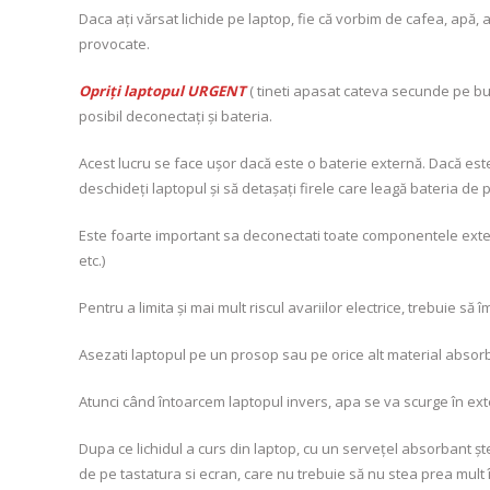
Daca ați vărsat lichide pe laptop, fie că vorbim de cafea, apă, a
provocate.
Opriți laptopul URGENT
( tineti apasat cateva secunde pe but
posibil deconectați și bateria.
Acest lucru se face ușor dacă este o baterie externă. Dacă este
deschideți laptopul și să detașați firele care leagă bateria 
Este foarte important sa deconectati toate componentele exter
etc.)
Pentru a limita şi mai mult riscul avariilor electrice, trebuie să
Asezati laptopul pe un prosop sau pe orice alt material absorb
Atunci când întoarcem laptopul invers, apa se va scurge în exte
Dupa ce lichidul a curs din laptop, cu un serveţel absorbant şt
de pe tastatura si ecran, care nu trebuie să nu stea prea mult în