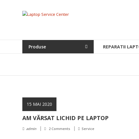
Skip
to
Laptop
content
Service
Center
Produse
REPARATII LAPT
Bistrita,
Service
Laptop,
Reparatii
Laptopuri,
Notebook-
uri
si
15 MAI 2020
Macbook-
AM VĂRSAT LICHID PE LAPTOP
uri
admin
2 Comments
Service