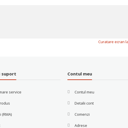
Curatare ecran 
i suport
Contul meu
mare service
Contul meu
produs
Detalii cont
i (RMA)
Comenzi
t
Adrese