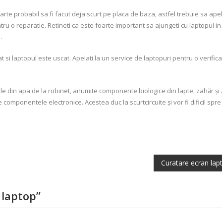
foarte probabil sa fi facut deja scurt pe placa de baza, astfel trebuie sa apel
ru o reparatie. Retineti ca este foarte important sa ajungeti cu laptopul in
.
at si laptopul este uscat. Apelati la un service de laptopuri pentru o verific
e din apa de la robinet, anumite componente biologice din lapte, zahăr și 
omponentele electronice. Acestea duc la scurtcircuite și vor fi dificil spre
Curatare ecran lap
 laptop
”