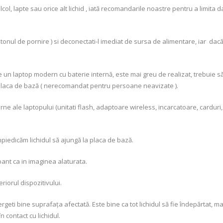
lcol, lapte sau orice alt lichid , iată recomandarile noastre pentru a limita 
onul de pornire ) si deconectati-l imediat de sursa de alimentare, iar
dacă
 un laptop modern cu baterie internă, este mai greu de realizat, trebuie să
de placa de bază ( nerecomandat pentru persoane neavizate ).
ne ale laptopului (unitati flash, adaptoare wireless, incarcatoare, cardur
 împiedicăm lichidul să ajungă la placa de bază.
ant ca in imaginea alaturata.
riorul dispozitivului.
ergeti bine suprafaţa afectată.
Este bine ca tot lichidul să fie îndepărtat, ma
 contact cu lichidul.