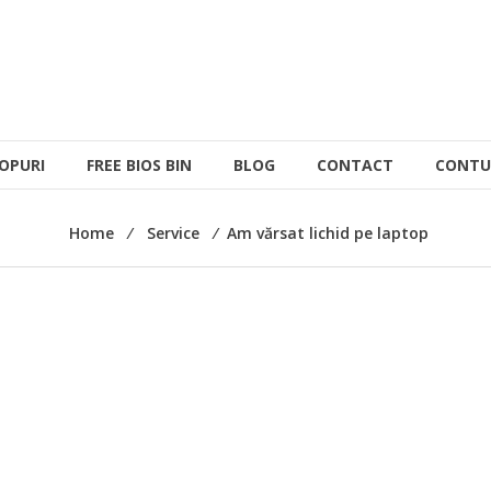
OPURI
FREE BIOS BIN
BLOG
CONTACT
CONTU
Home
⁄
Service
⁄
Am vărsat lichid pe laptop