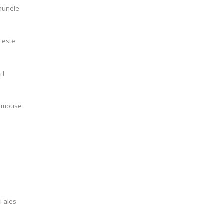
daunele
 este
-l
i, mouse
i ales