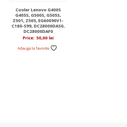
Cooler Lenovo G400S
G405S, G500S, G505S,
Z501, Z505, EG60090V1-
C180-S99, DC28000DAS0,
DC28000DAF0
Price:
50,00
lei
Adauga la favorite