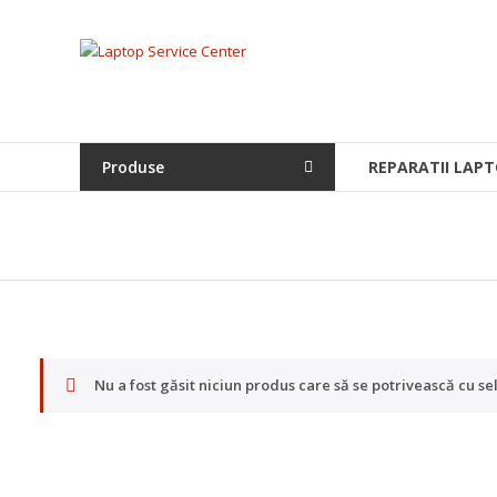
Skip
to
Laptop
content
Service
Center
Produse
REPARATII LAPT
Bistrita,
Service
Laptop,
Reparatii
Laptopuri,
Notebook-
uri
si
Nu a fost găsit niciun produs care să se potrivească cu sel
Macbook-
uri