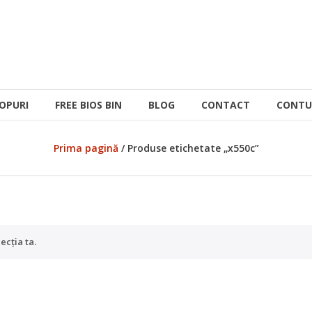
OPURI
FREE BIOS BIN
BLOG
CONTACT
CONTU
Prima pagină
/ Produse etichetate „x550c”
ecția ta.