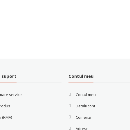
i suport
Contul meu
mare service
Contul meu
produs
Detalii cont
i (RMA)
Comenzi
t
Adrese