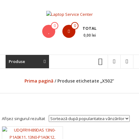
Skip
to
content
Laptop
0
0
TOTAL
Service
0,00 lei
Center
Bistrita,
Produse
Service
Laptop,
Reparatii
Prima pagină
/ Produse etichetate „X502”
Laptopuri,
Notebook-
uri
si
Macbook-
Afișez singurul rezultat
uri