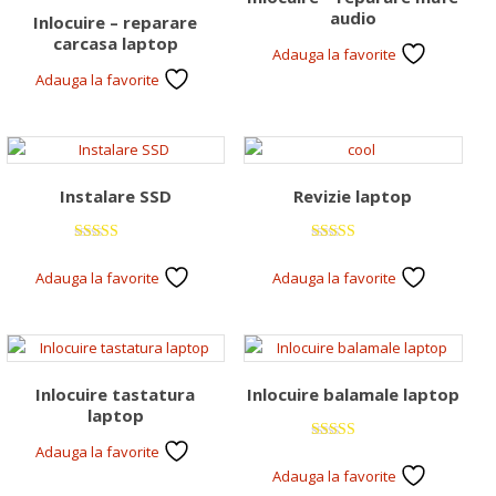
audio
Inlocuire – reparare
carcasa laptop
Adauga la favorite
Adauga la favorite
Instalare SSD
Revizie laptop
Evaluat la
Evaluat la
5.00
5.00
Adauga la favorite
Adauga la favorite
din 5
din 5
Inlocuire tastatura
Inlocuire balamale laptop
laptop
Adauga la favorite
Evaluat la
5.00
Adauga la favorite
din 5