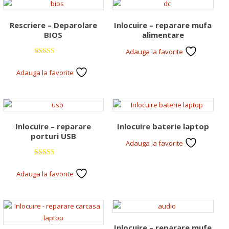
Rescriere – Deparolare
Inlocuire – reparare mufa
BIOS
alimentare
Adauga la favorite
Evaluat la
5.00
Adauga la favorite
din 5
Inlocuire – reparare
Inlocuire baterie laptop
porturi USB
Adauga la favorite
Evaluat la
5.00
Adauga la favorite
din 5
Inlocuire – reparare mufe