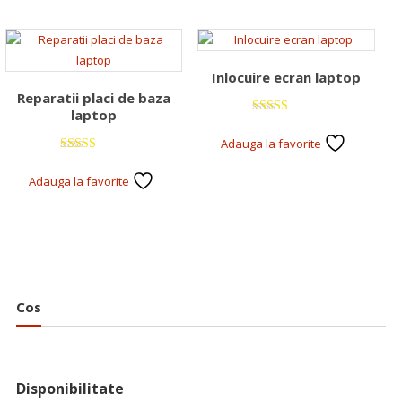
Inlocuire ecran laptop
Reparatii placi de baza
laptop
Evaluat la
5.00
Adauga la favorite
din 5
Evaluat la
5.00
Adauga la favorite
din 5
Cos
Disponibilitate