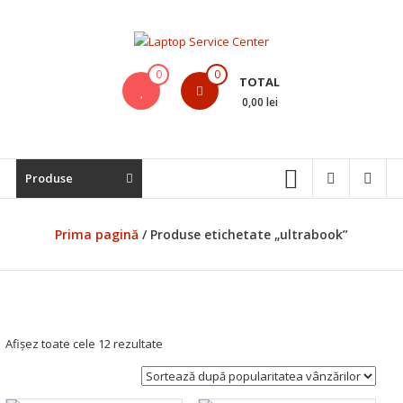
Skip
to
content
Laptop
0
0
TOTAL
Service
0,00 lei
Center
Bistrita,
Produse
Service
Laptop,
Reparatii
Prima pagină
/ Produse etichetate „ultrabook”
Laptopuri,
Notebook-
uri
si
Macbook-
Sortat
Afișez toate cele 12 rezultate
uri
după
popularitate