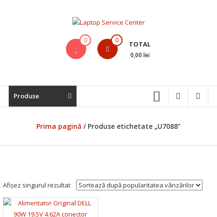
Skip
to
content
Laptop
0
0
TOTAL
Service
0,00 lei
Center
Bistrita,
Produse
Service
Laptop,
Reparatii
Prima pagină
/ Produse etichetate „U7088”
Laptopuri,
Notebook-
uri
si
Macbook-
Afișez singurul rezultat
uri