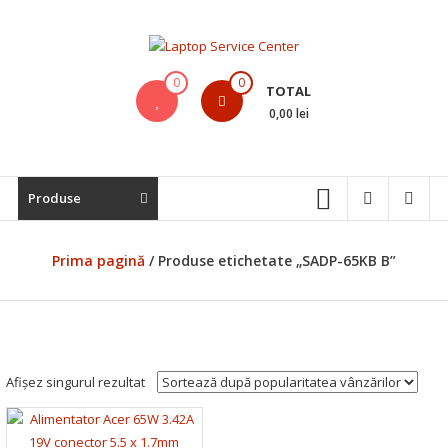
Skip
to
content
Laptop
0
0
TOTAL
Service
0,00 lei
Center
Bistrita,
Produse
Service
Laptop,
Reparatii
Prima pagină
/ Produse etichetate „SADP-65KB B”
Laptopuri,
Notebook-
uri
si
Macbook-
Afișez singurul rezultat
uri