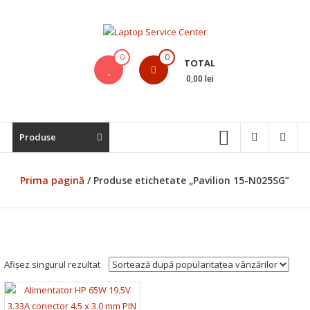
Skip
to
content
Laptop
0
0
TOTAL
Service
0,00 lei
Center
Bistrita,
Produse
Service
Laptop,
Reparatii
Prima pagină
/ Produse etichetate „Pavilion 15-N025SG”
Laptopuri,
Notebook-
uri
si
Macbook-
Afișez singurul rezultat
uri