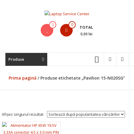
Skip
to
content
Laptop
0
0
TOTAL
Service
0,00 lei
Center
Bistrita,
Produse
Service
Laptop,
Reparatii
Prima pagină
/ Produse etichetate „Pavilion 15-N020SG”
Laptopuri,
Notebook-
uri
si
Macbook-
Afișez singurul rezultat
uri