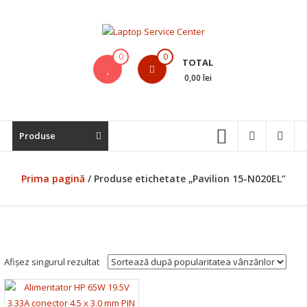
Skip
to
content
Laptop
0
0
TOTAL
Service
0,00 lei
Center
Bistrita,
Produse
Service
Laptop,
Reparatii
Prima pagină
/ Produse etichetate „Pavilion 15-N020EL”
Laptopuri,
Notebook-
uri
si
Macbook-
Afișez singurul rezultat
uri