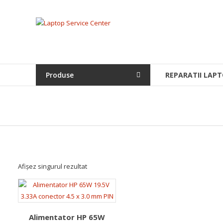
Skip
to
Laptop
content
Service
Center
Produse
REPARATII LAPT
Bistrita,
Service
Laptop,
Reparatii
Laptopuri,
Notebook-
uri
si
Afișez singurul rezultat
Macbook-
uri
Alimentator HP 65W