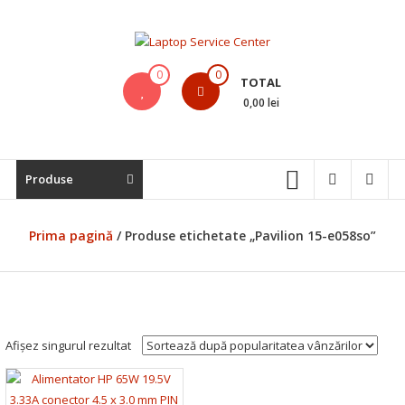
Skip
to
content
Laptop
0
0
TOTAL
Service
0,00 lei
Center
Bistrita,
Produse
Service
Laptop,
Reparatii
Prima pagină
/ Produse etichetate „Pavilion 15-e058so”
Laptopuri,
Notebook-
uri
si
Macbook-
Afișez singurul rezultat
uri