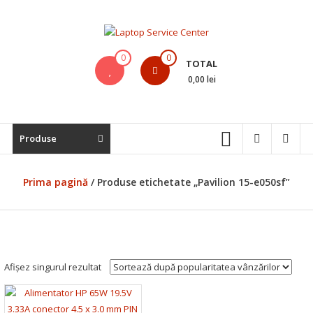
Skip
to
content
Laptop
0
0
TOTAL
Service
0,00 lei
Center
Bistrita,
Produse
Service
Laptop,
Reparatii
Prima pagină
/ Produse etichetate „Pavilion 15-e050sf”
Laptopuri,
Notebook-
uri
si
Macbook-
Afișez singurul rezultat
uri