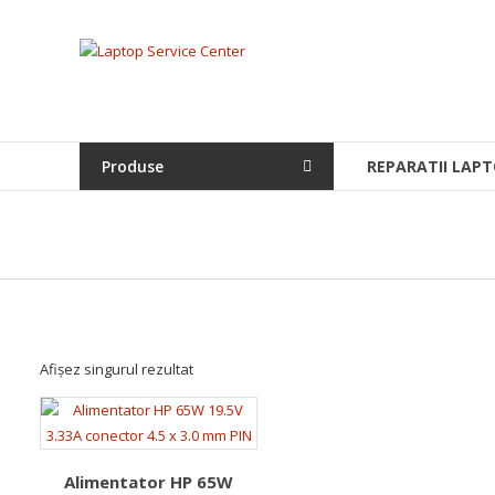
Skip
to
Laptop
content
Service
Center
Produse
REPARATII LAPT
Bistrita,
Service
Laptop,
Reparatii
Laptopuri,
Notebook-
uri
si
Afișez singurul rezultat
Macbook-
uri
Alimentator HP 65W