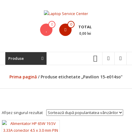
Skip
to
content
Laptop
0
0
TOTAL
Service
0,00 lei
Center
Bistrita,
Produse
Service
Laptop,
Reparatii
Prima pagină
/ Produse etichetate „Pavilion 15-e014so”
Laptopuri,
Notebook-
uri
si
Macbook-
Afișez singurul rezultat
uri