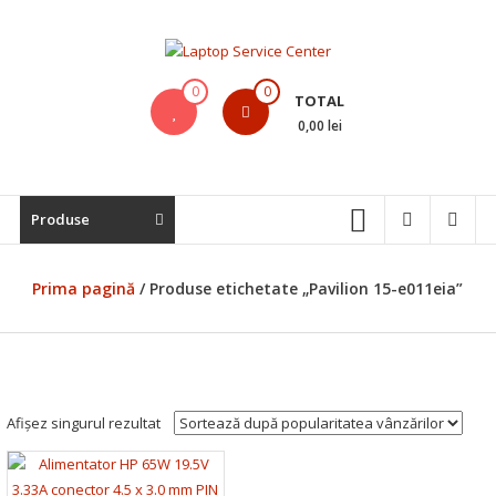
Skip
to
content
Laptop
0
0
TOTAL
Service
0,00 lei
Center
Bistrita,
Produse
Service
Laptop,
Reparatii
Prima pagină
/ Produse etichetate „Pavilion 15-e011eia”
Laptopuri,
Notebook-
uri
si
Macbook-
Afișez singurul rezultat
uri