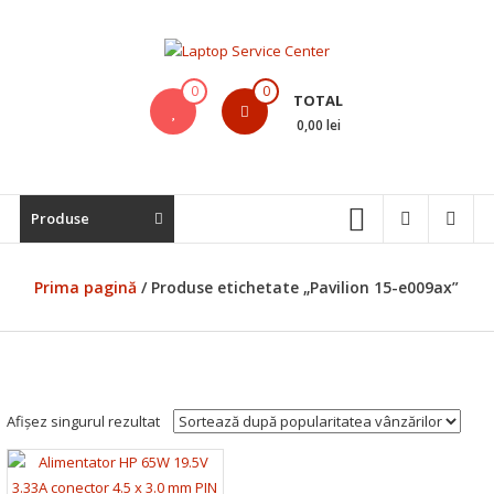
Skip
to
content
Laptop
0
0
TOTAL
Service
0,00 lei
Center
Bistrita,
Produse
Service
Laptop,
Reparatii
Prima pagină
/ Produse etichetate „Pavilion 15-e009ax”
Laptopuri,
Notebook-
uri
si
Macbook-
Afișez singurul rezultat
uri