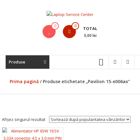
Skip
to
content
Laptop
0
0
TOTAL
Service
0,00 lei
Center
Bistrita,
Produse
Service
Laptop,
Reparatii
Prima pagină
/ Produse etichetate „Pavilion 15-e006ax”
Laptopuri,
Notebook-
uri
si
Macbook-
Afișez singurul rezultat
uri