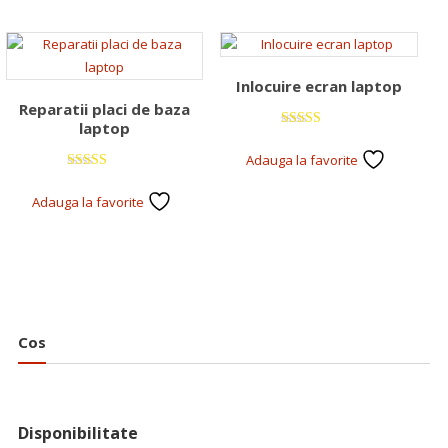
Inlocuire ecran laptop
Reparatii placi de baza
laptop
Evaluat la
5.00
Adauga la favorite
din 5
Evaluat la
5.00
Adauga la favorite
din 5
Cos
Disponibilitate