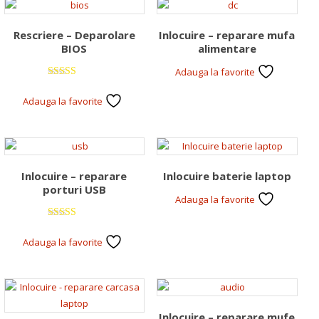
Rescriere – Deparolare
Inlocuire – reparare mufa
BIOS
alimentare
Adauga la favorite
Evaluat la
5.00
Adauga la favorite
din 5
Inlocuire – reparare
Inlocuire baterie laptop
porturi USB
Adauga la favorite
Evaluat la
5.00
Adauga la favorite
din 5
Inlocuire – reparare mufe