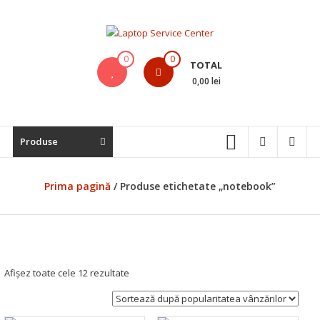
Skip
to
content
Laptop
0
0
TOTAL
Service
0,00 lei
Center
Bistrita,
Produse
Service
Laptop,
Reparatii
Prima pagină
/ Produse etichetate „notebook”
Laptopuri,
Notebook-
uri
si
Macbook-
Sortat
Afișez toate cele 12 rezultate
uri
după
popularitate