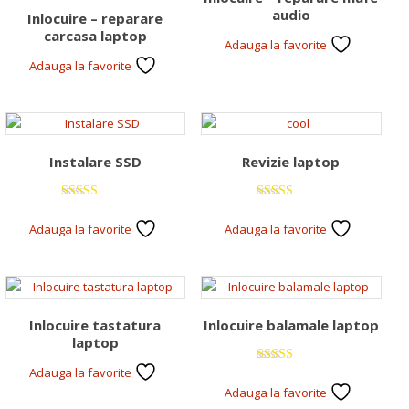
audio
Inlocuire – reparare
carcasa laptop
Adauga la favorite
Adauga la favorite
Instalare SSD
Revizie laptop
Evaluat la
Evaluat la
5.00
5.00
Adauga la favorite
Adauga la favorite
din 5
din 5
Inlocuire tastatura
Inlocuire balamale laptop
laptop
Adauga la favorite
Evaluat la
5.00
Adauga la favorite
din 5