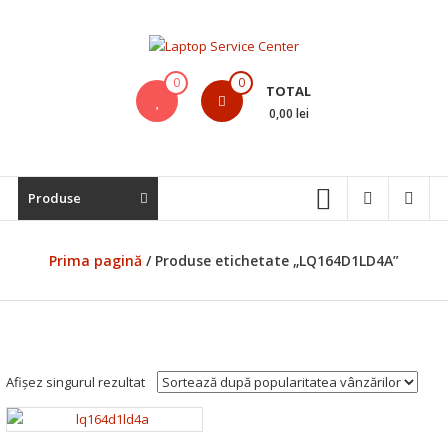
Skip
to
content
Laptop
0
0
TOTAL
Service
0,00 lei
Center
Bistrita,
Produse
Service
Laptop,
Reparatii
Prima pagină
/ Produse etichetate „LQ164D1LD4A”
Laptopuri,
Notebook-
uri
si
Macbook-
Afișez singurul rezultat
uri