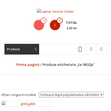
Skip
to
content
Laptop
0
0
TOTAL
Service
0,00 lei
Center
Bistrita,
Produse
Service
Laptop,
Reparatii
Prima pagină
/ Produse etichetate „la-9632p”
Laptopuri,
Notebook-
uri
si
Macbook-
Afișez singurul rezultat
uri