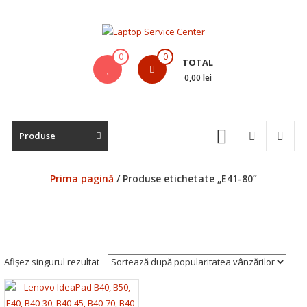
Skip
to
content
Laptop
0
0
TOTAL
Service
0,00 lei
Center
Bistrita,
Produse
Service
Laptop,
Reparatii
Prima pagină
/ Produse etichetate „E41-80”
Laptopuri,
Notebook-
uri
si
Macbook-
Afișez singurul rezultat
uri