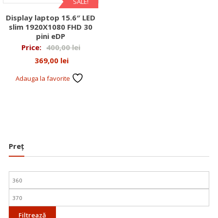
SALE!
Display laptop 15.6″ LED
slim 1920X1080 FHD 30
pini eDP
Prețul
Price:
400,00
lei
Prețul
inițial
369,00
lei
curent
a
Adauga la favorite
este:
fost:
369,00 lei.
400,00 lei.
Preț
Preț
minim
Preț
maxim
Filtrează