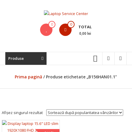
Skip
to
content
Laptop
0
0
TOTAL
Service
0,00 lei
Center
Bistrita,
Produse
Service
Laptop,
Reparatii
Prima pagină
/ Produse etichetate „B156HAN01.1”
Laptopuri,
Notebook-
uri
si
Macbook-
Afișez singurul rezultat
uri