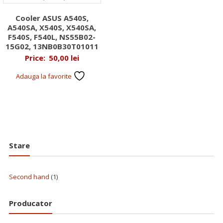
Cooler ASUS A540S,
A540SA, X540S, X540SA,
F540S, F540L, NS55B02-
15G02, 13NB0B30T01011
Price:
50,00
lei
Adauga la favorite
Stare
Second hand
(1)
Producator