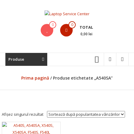
Skip
to
content
Laptop
0
0
TOTAL
Service
0,00 lei
Center
Bistrita,
Produse
Service
Laptop,
Reparatii
Prima pagină
/ Produse etichetate „A540SA”
Laptopuri,
Notebook-
uri
si
Macbook-
Afișez singurul rezultat
uri